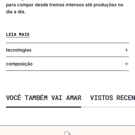
para compor desde treinos intensos até produções no
dia a dia.
LEIA MAIS
Detalhes que fazem a diferença:
tecnologias
- Modelagem anatômica que se adapta ao corpo
- Alta sustentação e conforto durante o movimento
composição
- Top todo em tecido duplo
- Logo minimalista aplicado
VOCÊ TAMBÉM VAI AMAR
VISTOS RECE
Informações adicionais:
Modelo veste P
Composição: 84% poliamida, 16% elastano