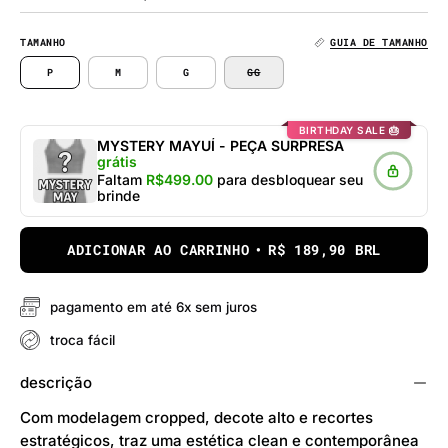
TAMANHO
GUIA DE TAMANHO
P
M
G
GG
BIRTHDAY SALE 🎂
MYSTERY MAYUÍ - PEÇA SURPRESA
grátis
Faltam
R$499.00
para desbloquear seu
brinde
ADICIONAR AO CARRINHO
R$ 189,90 BRL
pagamento em até 6x sem juros
troca fácil
descrição
Com modelagem cropped, decote alto e recortes
estratégicos, traz uma estética clean e contemporânea