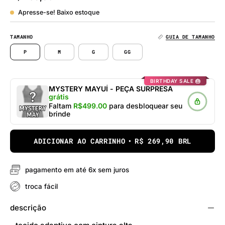
Apresse-se! Baixo estoque
TAMANHO
GUIA DE TAMANHO
P
M
G
GG
BIRTHDAY SALE 🎂
MYSTERY MAYUÍ - PEÇA SURPRESA
grátis
Faltam
R$499.00
para desbloquear seu
brinde
ADICIONAR AO CARRINHO
R$ 269,90 BRL
pagamento em até 6x sem juros
troca fácil
descrição