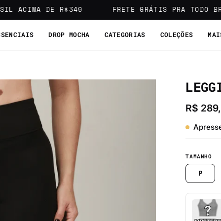
IL ACIMA DE R$349
FRETE GRÁTIS PRA TODO BRA
SSENCIAIS
DROP MOCHA
CATEGORIAS
COLEÇÕES
MAI
LEGG
Abrir
lightbox
R$ 289
de
imagem
Apresse
TAMANHO
P