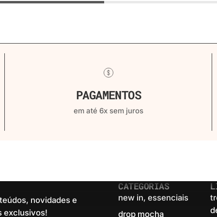
PAGAMENTOS
em até 6x sem juros
CATEGORIAS
L
new in, essenciais
t
teúdos, novidades e
d
 exclusivos!
drop mocha