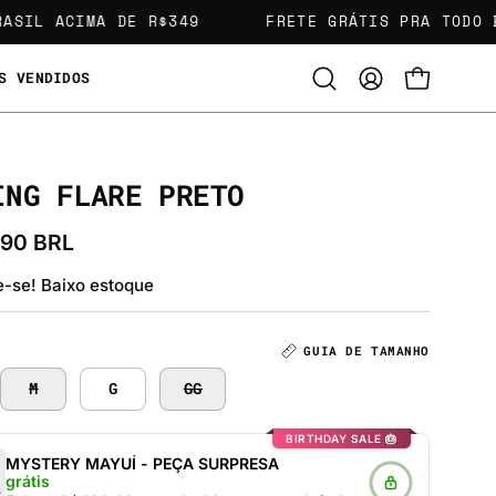
SIL ACIMA DE R$349
FRETE GRÁTIS PRA TODO B
S VENDIDOS
Abra
MINHA
CARRINHO 
a
CONTA
barra
de
pesquisa
ING FLARE PRETO
,90 BRL
-se! Baixo estoque
GUIA DE TAMANHO
M
G
GG
BIRTHDAY SALE 🎂
MYSTERY MAYUÍ - PEÇA SURPRESA
grátis