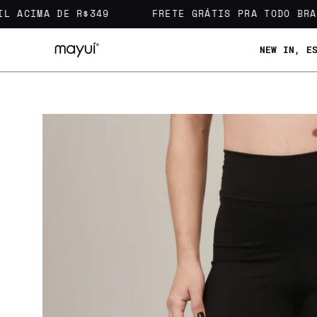
Pular
L ACIMA DE R$349
FRETE GRÁTIS PRA TODO BRAS
para
o
NEW IN, E
conteúdo
Abrir
lightbox
de
imagem