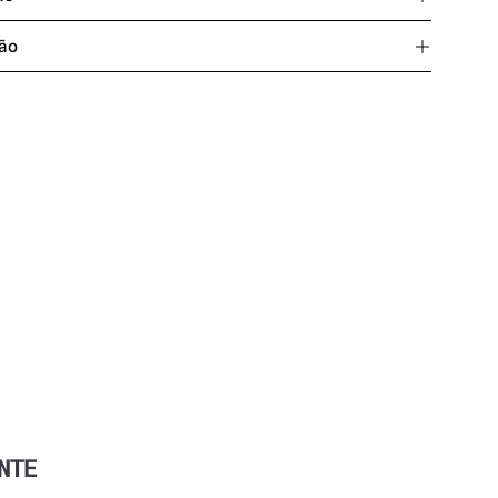
nsparência
ão
ste P.
ão: 84% Poliamida 16% Elastano
NTE