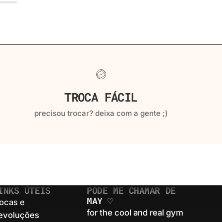
TROCA FÁCIL
precisou trocar? deixa com a gente ;)
INKS ÚTEIS
PODE ME CHAMAR DE
MAY ♡
rocas e
for the cool and real gym
evoluções