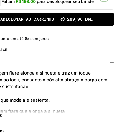
Faltam
R$499.00
para desbloquear seu brinde
ADICIONAR AO CARRINHO
R$ 289,90 BRL
ento em até 6x sem juros
ácil
o
em flare alonga a silhueta e traz um toque
do ao look, enquanto o cós alto abraça o corpo com
e sustentação.
o que modela e sustenta.
em flare que alonga a silhueta
S
 Power com maior compressão
as