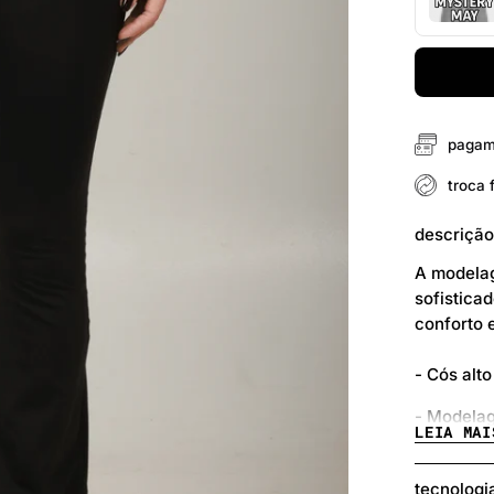
pagam
troca f
descriçã
A modelag
sofistica
conforto 
- Cós alt
- Modelag
LEIA MAI
- Tecido
tecnologi