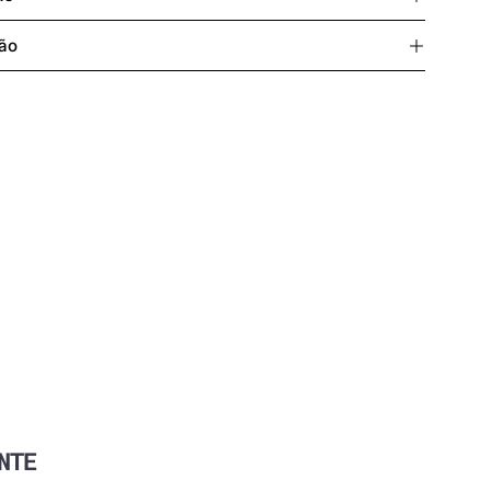
ão
este P.
NTE