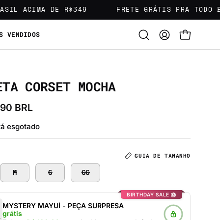
L ACIMA DE R$349
FRETE GRÁTIS PRA TODO BRAS
S VENDIDOS
Abra
MINHA
CARRINHO 
a
CONTA
barra
de
pesquisa
ETA CORSET MOCHA
,90 BRL
tá esgotado
GUIA DE TAMANHO
M
G
GG
BIRTHDAY SALE 🎂
MYSTERY MAYUÍ - PEÇA SURPRESA
grátis