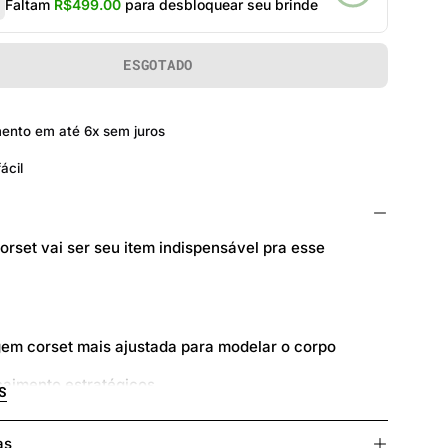
Faltam
R$499.00
para desbloquear seu brinde
ESGOTADO
ento em até 6x sem juros
ácil
o
orset vai ser seu item indispensável pra esse
em corset mais ajustada para modelar o corpo
 caimento estratégicos
S
o para zíper
as
 no punho para dedos