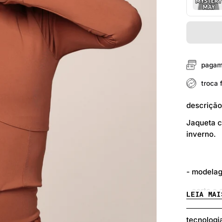
pagam
troca f
descriçã
Jaqueta c
inverno.
- modelag
- corte e
LEIA MAI
- proteçã
tecnologi
- detalhe