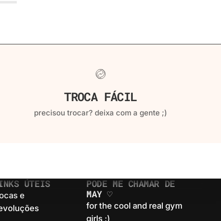
TROCA FÁCIL
precisou trocar? deixa com a gente ;)
INKS ÚTEIS
PODE ME CHAMAR DE
MAY ♡
rocas e
for the cool and real gym
evoluções
girls ;)