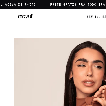
Pular
CIMA DE R$349
FRETE GRÁTIS PRA TODO BRASIL 
para
o
NEW IN, E
conteúdo
Abrir
lightbox
de
imagem