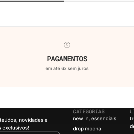
PAGAMENTOS
em até 6x sem juros
CATEGORIAS
L
new in, essenciais
t
teúdos, novidades e
d
 exclusivos!
drop mocha