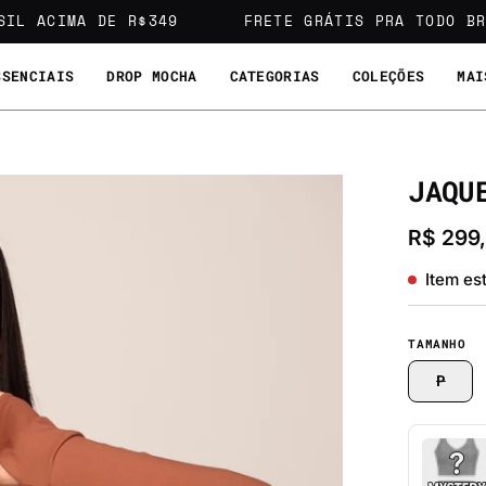
ACIMA DE R$349
FRETE GRÁTIS PRA TODO BRASI
SSENCIAIS
DROP MOCHA
CATEGORIAS
COLEÇÕES
MAI
JAQU
Abrir
lightbox
R$ 299
de
imagem
Item es
TAMANHO
P